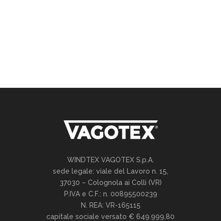
WINDTEX VAGOTEX S.p.A.
sede legale: viale del Lavoro n. 15,
37030 – Colognola ai Colli (VR)
P.IVA e C.F.: n. 00895500239
N. REA: VR-165115
capitale sociale versato € 649.999,80