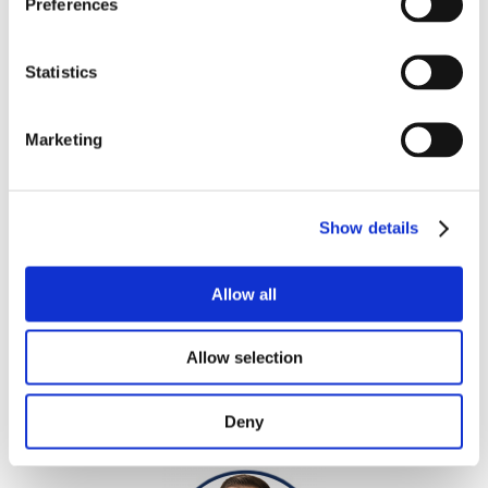
Preferences
ROMINA ANDREOLI
Technicals Fabrics
Statistics
romina.andreoli@vagotex.it
Marketing
Show details
Allow all
Allow selection
FEDERICA SOLDA’
Fashion
Deny
federica.solda@vagotex.it