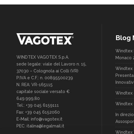
Blog
Windtex 
WINDTEX VAGOTEX S.p.A.
Monaco 
sede legale: viale del Lavoro n. 15,
Windtex 
37030 – Colognola ai Colli (VR)
Presenta
P.IVA e C.F.: n. 00895500239
Innovativ
N. REA: VR-165115
capitale sociale versato €
Windtex 
649.999,80
Windtex 
Tel.: +39 045 6159111
Fax: +39 045 6152060
In direzi
E-Mail: info@vagotex.it
Assospor
PEC: italina@legalmail.it
Windtex 