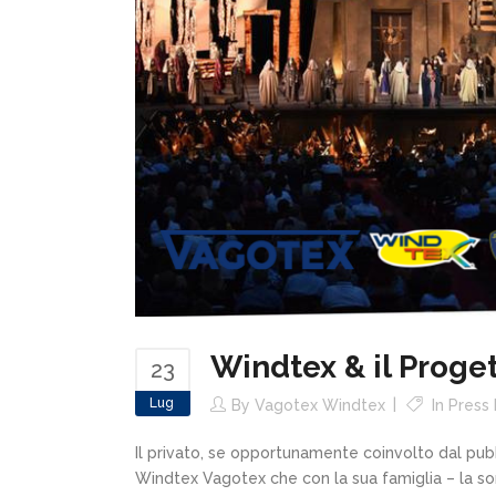
Windtex & il Proge
23
Lug
By
Vagotex Windtex
In
Press
Il privato, se opportunamente coinvolto dal pubbl
Windtex Vagotex che con la sua famiglia – la sor