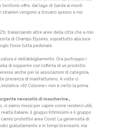
territorio offre, dal lago di Garda ai monti
ri stranieri vengono a trovarci spesso e noi
tl, tralasciando altre aree della città che a mio
sorta di Champs Elysées, soprattutto alla luce
logio fosse tutta pedonale.
lzatura e dell’abbigliamento. Ora purtroppo i
lla di sopperire con l’offerta di un prodotto
teresse anche per le associazioni di categoria,
e presenza di manifatturiero. A volte ci
L’iniziativa «67 Colonne» non è certo la prima
’urgente necessità di mascherine…
 ci siamo mossi per capire come renderci utili,
realtà italiane, il gruppo Intimissimi e il gruppo
 camici protettivi area Covid. La generosità di
dici gratuitamente e in tempi brevissimi, ma