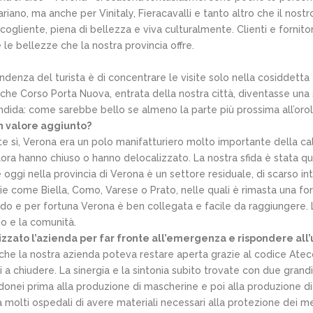
ano, ma anche per Vinitaly, Fieracavalli e tanto altro che il nostro 
cogliente, piena di bellezza e viva culturalmente. Clienti e fornito
 le bellezze che la nostra provincia offre.
enza del turista è di concentrare le visite solo nella cosiddetta Z
che Corso Porta Nuova, entrata della nostra città, diventasse una 
ndida: come sarebbe bello se almeno la parte più prossima all’oro
un valore aggiunto?
ente sì, Verona era un polo manifatturiero molto importante della ca
llora hanno chiuso o hanno delocalizzato. La nostra sfida è stata que
e oggi nella provincia di Verona è un settore residuale, di scarso in
 come Biella, Como, Varese o Prato, nelle quali è rimasta una fort
ondo e per fortuna Verona è ben collegata e facile da raggiungere. 
rio e la comunità.
zzato l’azienda per far fronte all’emergenza e rispondere all
 la nostra azienda poteva restare aperta grazie al codice Ateco,
tti a chiudere. La sinergia e la sintonia subito trovate con due grandi 
idonei prima alla produzione di mascherine e poi alla produzione di
molti ospedali di avere materiali necessari alla protezione dei me