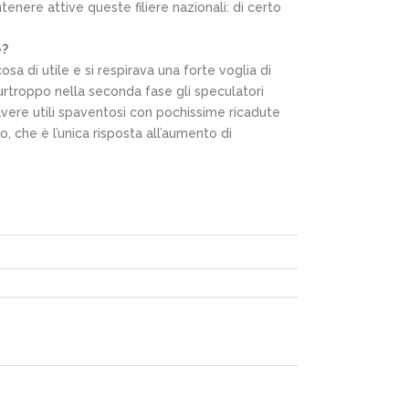
nere attive queste filiere nazionali: di certo
e?
a di utile e si respirava una forte voglia di
urtroppo nella seconda fase gli speculatori
vere utili spaventosi con pochissime ricadute
o, che è l’unica risposta all’aumento di