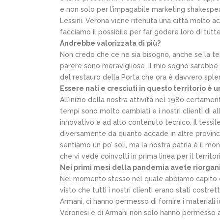
e non solo per l’impagabile marketing shakespeari
Lessini. Verona viene ritenuta una città molto ac
facciamo il possibile per far godere loro di tutte
Andrebbe valorizzata di più?
Non credo che ce ne sia bisogno, anche se la tend
parere sono meravigliose. Il mio sogno sarebbe 
del restauro della Porta che ora è davvero sple
Essere nati e cresciuti in questo territorio è 
All’inizio della nostra attività nel 1980 certam
tempi sono molto cambiati e i nostri clienti di a
innovativo e ad alto contenuto tecnico. Il tessil
diversamente da quanto accade in altre provincie
sentiamo un po’ soli, ma la nostra patria è il m
che vi vede coinvolti in prima linea per il territo
Nei primi mesi della pandemia avete riorgani
Nel momento stesso nel quale abbiamo capito che
visto che tutti i nostri clienti erano stati costre
Armani, ci hanno permesso di fornire i materiali 
Veronesi e di Armani non solo hanno permesso a 