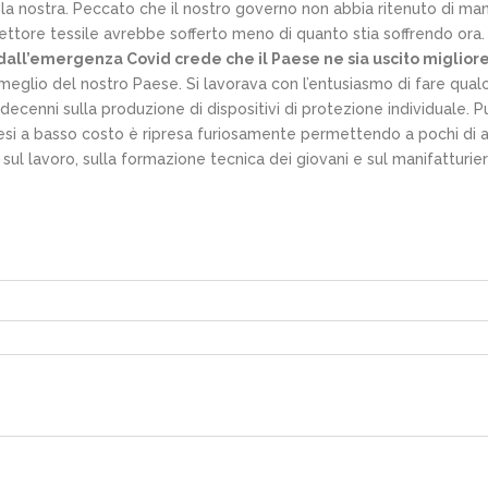
 nostra. Peccato che il nostro governo non abbia ritenuto di mante
ttore tessile avrebbe sofferto meno di quanto stia soffrendo ora.
 dall’emergenza Covid crede che il Paese ne sia uscito miglior
glio del nostro Paese. Si lavorava con l’entusiasmo di fare qualcos
ecenni sulla produzione di dispositivi di protezione individuale. P
esi a basso costo è ripresa furiosamente permettendo a pochi di a
e sul lavoro, sulla formazione tecnica dei giovani e sul manifatturier