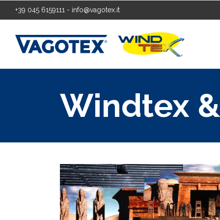
+39 045 6159111
-
info@vagotex.it
Windtex & 