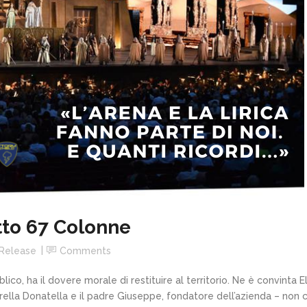
tto 67 Colonne
 Release
Comments
ico, ha il dovere morale di restituire al territorio. Ne è convinta 
ella Donatella e il padre Giuseppe, fondatore dell’azienda – non c