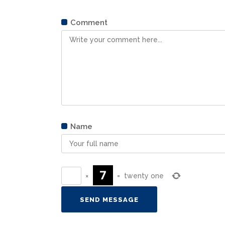
Comment
Name
×
=
twenty one