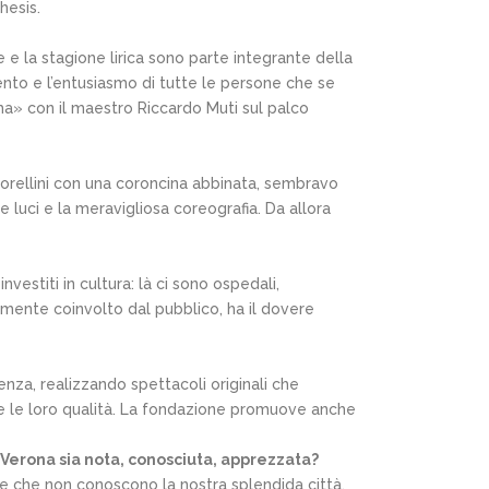
hesis.
 la stagione lirica sono parte integrante della
mento e l’entusiasmo di tutte le persone che se
a» con il maestro Riccardo Muti sul palco
iorellini con una coroncina abbinata, sembravo
 luci e la meravigliosa coreografia. Da allora
vestiti in cultura: là ci sono ospedali,
namente coinvolto dal pubblico, ha il dovere
enza, realizzando spettacoli originali che
ce le loro qualità. La fondazione promuove anche
Verona sia nota, conosciuta, apprezzata?
e che non conoscono la nostra splendida città,