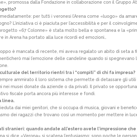
nne», promossa dalla Fondazione in collaborazione con il Gruppo At
ogetto?
ediatamente: per tutti i veronesi l’Arena come «luogo» da amare e
o? L’iniziativa ci è piaciuta per l’accessibilità e per il coinvolgi
 progetto «67 Colonne» è stata molto bella e spontanea e la «prim
in Arena ha portato alla luce ricordi ed emozioni…
roppo è mancata di recente, mi aveva regalato un abito di seta a f
dimenticherò mai l’emozione delle candeline quando si spegnevano le
one.
ulturale del territorio rientri tra i “compiti” di chi fa impresa?
sempre ammirato il loro sistema che permette di detassare gli utili in
oni nei musei donate da aziende o da privati. Il privato se opportu
entivo fiscale porta ancora più interesse e fondi.
 linea.
eduta dai miei genitori, che si occupa di musica, giovani e benefic
tusiasmo dei ragazzi che trovano così un momento per mettere in lu
 stranieri: quando andate all’estero avete l’impressione che 
na si dice «Verona» si scatena l’entusiasmo: sono poche le person