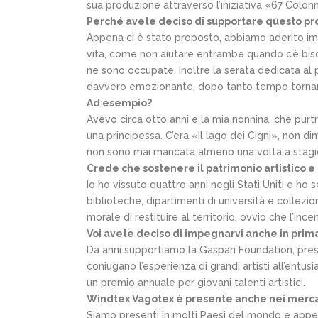
sua produzione attraverso l’iniziativa «67 Colo
Perché avete deciso di supportare questo pr
Appena ci è stato proposto, abbiamo aderito imm
vita, come non aiutare entrambe quando c’è bisogn
ne sono occupate. Inoltre la serata dedicata al
davvero emozionante, dopo tanto tempo tornare 
Ad esempio?
Avevo circa otto anni e la mia nonnina, che purt
una principessa. C’era «Il lago dei Cigni», non 
non sono mai mancata almeno una volta a stagi
Crede che sostenere il patrimonio artistico e c
Io ho vissuto quattro anni negli Stati Uniti e ho 
biblioteche, dipartimenti di università e collezi
morale di restituire al territorio, ovvio che l’inc
Voi avete deciso di impegnarvi anche in prima
Da anni supportiamo la Gaspari Foundation, presi
coniugano l’esperienza di grandi artisti all’en
un premio annuale per giovani talenti artistici.
Windtex Vagotex è presente anche nei mercati
Siamo presenti in molti Paesi del mondo e appe