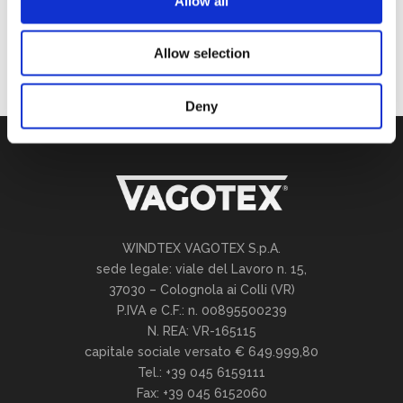
Allow all
+
=
16
Allow selection
Deny
WINDTEX VAGOTEX S.p.A.
sede legale: viale del Lavoro n. 15,
37030 – Colognola ai Colli (VR)
P.IVA e C.F.: n. 00895500239
N. REA: VR-165115
capitale sociale versato € 649.999,80
Tel.: +39 045 6159111
Fax: +39 045 6152060