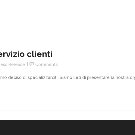
rvizio clienti
ress Release
Comments
biamo deciso di specializzarci! Siamo lieti di presentare la nostra o