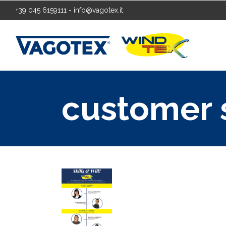
+39 045 6159111
-
info@vagotex.it
customer 