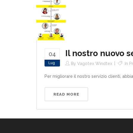
Il nostro nuovo se
04
Lug
By
Vagotex Windtex
In
P
Per migliorare il nostro servizio clienti, ab
READ MORE