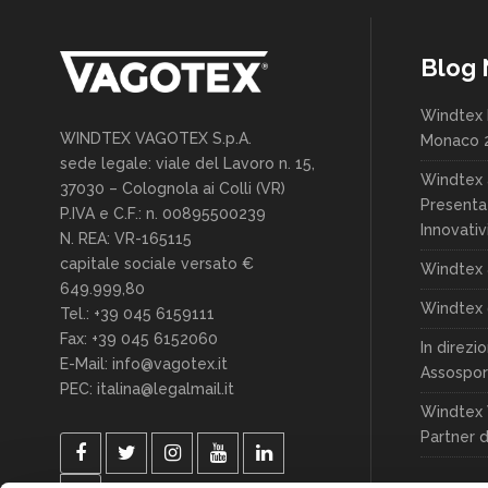
Blog
Windtex 
WINDTEX VAGOTEX S.p.A.
Monaco 
sede legale: viale del Lavoro n. 15,
Windtex 
37030 – Colognola ai Colli (VR)
Presenta
P.IVA e C.F.: n. 00895500239
Innovativ
N. REA: VR-165115
capitale sociale versato €
Windtex 
649.999,80
Windtex 
Tel.: +39 045 6159111
Fax: +39 045 6152060
In direzi
E-Mail: info@vagotex.it
Assospor
PEC: italina@legalmail.it
Windtex 
Partner d