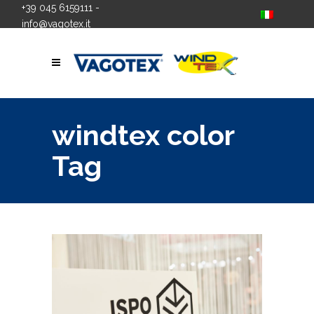
+39 045 6159111
-
info@vagotex.it
windtex color
Tag