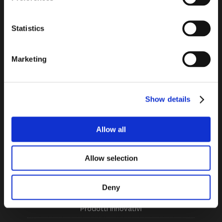
Fax: +39 045 6152060
E-Mail: info@vagotex.it
Statistics
PEC: italina@legalmail.it
Marketing
Informativa Privacy Cliente
Informativa Privacy
Fornitore
Show details
Allow all
Blog News
Allow selection
Windtex Performance Days 2024. Monaco 20-21
Marzo 2024
Deny
Windtex a ISPO 2023: Presentazione dei Nuovi
Prodotti Innovativi