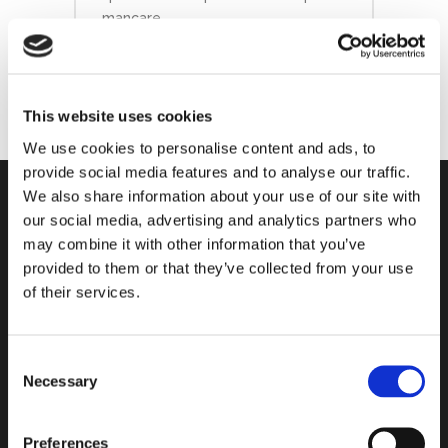
mancare...
READ MORE
This website uses cookies
We use cookies to personalise content and ads, to
provide social media features and to analyse our traffic.
We also share information about your use of our site with
our social media, advertising and analytics partners who
may combine it with other information that you’ve
provided to them or that they’ve collected from your use
of their services.
WINDTEX VAGOTEX S.p.A.
sede legale: viale del Lavoro n. 15,
37030 – Colognola ai Colli (VR)
Consent
P.IVA e C.F.: n. 00895500239
Necessary
Selection
N. REA: VR-165115
capitale sociale versato € 649.999,80
Preferences
Tel.: +39 045 6159111