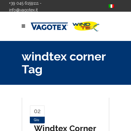
+39 045 6159111
-
info@vagotex.it
windtex corner
Tag
02
Giu
Windtex Corner