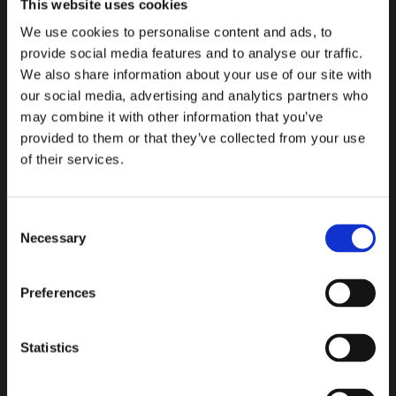
This website uses cookies
We use cookies to personalise content and ads, to
provide social media features and to analyse our traffic.
WINDTEX VAGOTEX S.p.A.
We also share information about your use of our site with
sede legale: viale del Lavoro n. 15,
our social media, advertising and analytics partners who
37030 – Colognola ai Colli (VR)
may combine it with other information that you’ve
P.IVA e C.F.: n. 00895500239
provided to them or that they’ve collected from your use
N. REA: VR-165115
of their services.
capitale sociale versato € 649.999,80
Tel.: +39 045 6159111
Fax: +39 045 6152060
Consent
E-Mail: info@vagotex.it
Necessary
Selection
PEC: italina@legalmail.it
Preferences
Statistics
Informativa Privacy Cliente
Informativa Privacy
Fornitore